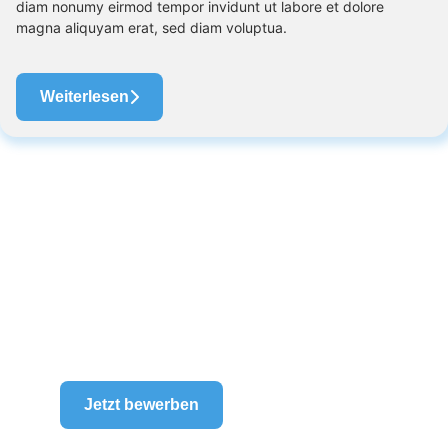
diam nonumy eirmod tempor invidunt ut labore et dolore
magna aliquyam erat, sed diam voluptua.
Weiterlesen
Du willst Teil unserer
Familie werden?
Lorem ipsum dolor sit amet, consetetur
sadipscing elitr
Jetzt bewerben