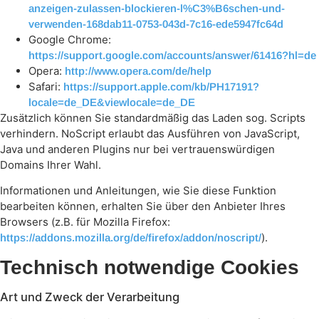
anzeigen-zulassen-blockieren-l%C3%B6schen-und-
verwenden-168dab11-0753-043d-7c16-ede5947fc64d
Google Chrome:
https://support.google.com/accounts/answer/61416?hl=de
Opera:
http://www.opera.com/de/help
Safari:
https://support.apple.com/kb/PH17191?
locale=de_DE&viewlocale=de_DE
Zusätzlich können Sie standardmäßig das Laden sog. Scripts
verhindern. NoScript erlaubt das Ausführen von JavaScript,
Java und anderen Plugins nur bei vertrauenswürdigen
Domains Ihrer Wahl.
Informationen und Anleitungen, wie Sie diese Funktion
bearbeiten können, erhalten Sie über den Anbieter Ihres
Browsers (z.B. für Mozilla Firefox:
).
https://addons.mozilla.org/de/firefox/addon/noscript/
Technisch notwendige Cookies
Art und Zweck der Verarbeitung